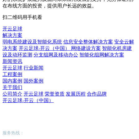
在布线方面的投资，提供用户长远的效益。
扫二维码用手机看
开云足球
解决方案
弱电系统建设及智能化系统
信息安全整体解决方案
安全云解
决方案
开云足球-开云（中国） 网络建设方案
智能化机房建
设及动环监测
分支组网及移动办公
智能化组网解决方案
新闻资讯
开云足球
行业新闻
工程案例
国内案例
国外案例
关于我们
公司简介
开云足球
荣誉资质
发展历程
合作品牌
开云足球-开云（中国）
开云足球-开云（中国）
服务热线：